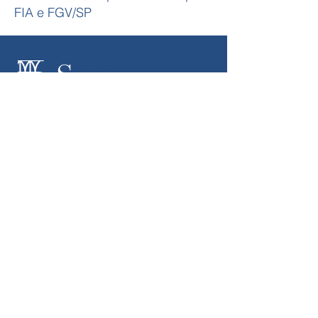
FIA e FGV/SP
© 2024 Seneca Capital
As informações contidas nesse website são de
caráter exclusivamente informativo e não deve ser
entendidas como oferta, recomendação ou análise
de investimento ou ativos.
A Seneca Capital não comercializa nem distribui
quaisquer ativos financeiros.
Av. Brigadeiro Faria Lima, 3555, 12º
andar
São Paulo - SP, 04538-133
Brasil
Email:
info@senecacapital.com.br